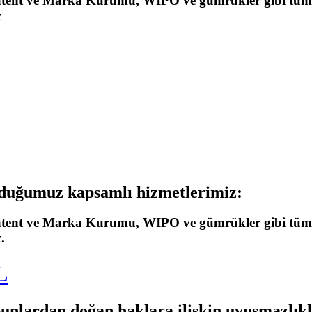
Patent ve Marka Kurumu, WIPO ve gümrükler gibi tüm 
z
nduğumuz kapsamlı hizmetlerimiz:
Patent ve Marka Kurumu, WIPO ve gümrükler gibi tüm 
.
L
e bunlardan doğan haklara ilişkin uyuşmazl