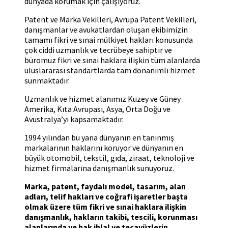
dünyada korumak için çalışıyoruz.
Patent ve Marka Vekilleri, Avrupa Patent Vekilleri,
danışmanlar ve avukatlardan oluşan ekibimizin
tamamı fikri ve sınai mülkiyet hakları konusunda
çok ciddi uzmanlık ve tecrübeye sahiptir ve
büromuz fikri ve sınai haklara ilişkin tüm alanlarda
uluslararası standartlarda tam donanımlı hizmet
sunmaktadır.
Uzmanlık ve hizmet alanımız Kuzey ve Güney
Amerika, Kıta Avrupası, Asya, Orta Doğu ve
Avustralya’yı kapsamaktadır.
1994 yılından bu yana dünyanın en tanınmış
markalarının haklarını koruyor ve dünyanın en
büyük otomobil, tekstil, gıda, ziraat, teknoloji ve
hizmet firmalarına danışmanlık sunuyoruz.
Marka, patent, faydalı model, tasarım, alan
adları, telif hakları ve coğrafi işaretler başta
olmak üzere tüm fikri ve sınai haklara ilişkin
danışmanlık, hakların takibi, tescili, korunması
alanlarında ve hak ihlal ve tecavüzlerin